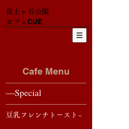
保土ヶ谷公園
CUE
​カフェ
​Cafe Menu
​―Special
​豆乳フレンチトースト
​～